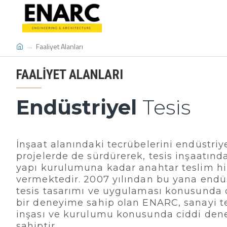
Faaliyet Alanları
FAALIYET ALANLARI
Endüstriyel
Tesis
İnşaat alanındaki tecrübelerini endüstriy
projelerde de sürdürerek, tesis inşaatınd
yapı kurulumuna kadar anahtar teslim h
vermektedir. 2007 yılından bu yana endüs
tesis tasarımı ve uygulaması konusunda 
bir deneyime sahip olan ENARC, sanayi te
inşası ve kurulumu konusunda ciddi de
sahiptir.