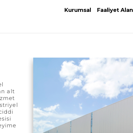
Kurumsal
Faaliyet Alan
el
an alt
izmet
triyel
ciddi
sisi
neyime