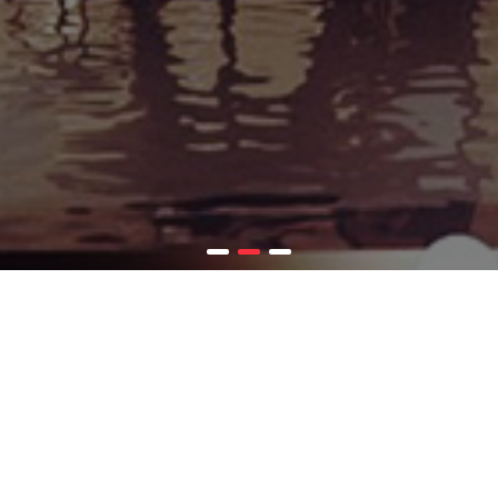
Faaliyet Alanları
Endüstriyel
Tesis
İnşaat alanındaki tecrübelerini
endüstriyel projelerde de sürdürerek,
tesis inşaatından alt yapı kurulumuna
kadar anahtar teslim hizmet
vermektedir. 2007 yılından bu yana
endüstriyel tesis tasarımı ve uygulaması
konusunda ciddi bir deneyime sahip